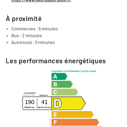
À proximité
Commerces : 5 minutes
Bus : 2 minutes
Autoroute : 5 minutes
Les performances énergétiques
logement extrêmement performant
consommation
(énergie primaire)
émissions
190
41
2
2
kWh/m
.an
kg CO
/m
.an
2