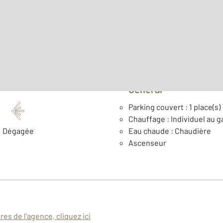
Surface habitable : 58,8 m
ème
Étage : 2
Général
Parking couvert : 1 place(s)
Chauffage : Individuel au g
Dégagée
Eau chaude : Chaudière
Ascenseur
es de l'agence, cliquez ici