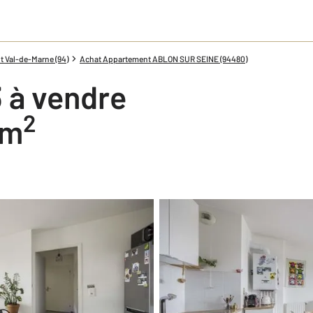
 Val-de-Marne (94)
Achat Appartement ABLON SUR SEINE (94480)
 à vendre
2
 m