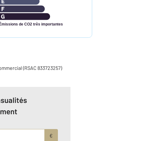
Émissions de CO2 très importantes
commercial (RSAC 833723257)
sualités
ement
€