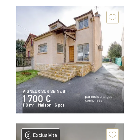
VIGNEUX SUR SEINE 91
1 700 €
par mois charges
comprises
2
110 m
, Maison
, 6 pcs
Exclusivité