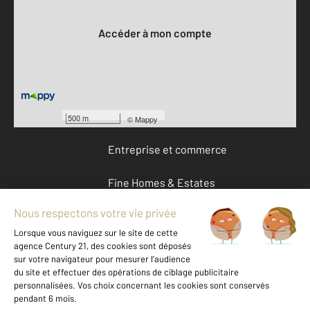
Votre compte :
Accéder à mon compte
Offres d'emploi
Devenir franchisé
500 m
©
Mappy
Entreprise et commerce
Fine Homes & Estates
À propos
International
Nous contacter