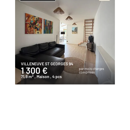
VILLENEUVE ST GEORGES 94
1 300 €
par mois charges
comprises
2
71,9 m
, Maison
, 4 pcs