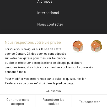
À propos
International
Nous contacter
Mentions légales & CGU et Barèmes d'honoraires
Données personnelles
Gestionnaire des cookies
Location maison autour de VIGNEUX SUR SEINE (91270)
Autres maisons a louer à VIGNEUX SUR SEINE (91270)
Achat Essonne (91)
Message
Téléphoner