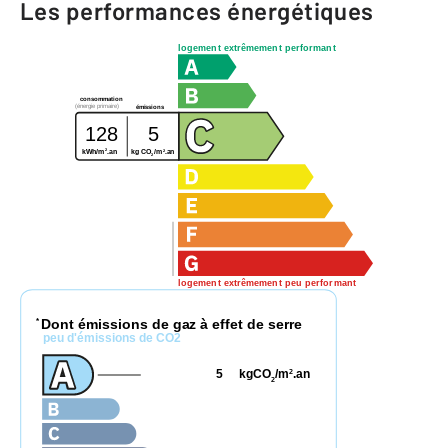
Les performances énergétiques
logement extrêmement performant
consommation
(énergie primaire)
émissions
128
5
2
2
kg CO
/m
.an
kWh/m
.an
2
logement extrêmement peu performant
Dont émissions de gaz à effet de serre
*
peu d'émissions de CO2
5
kgCO
/m
.an
2
2