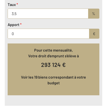
Taux
*
%
Apport
*
€
Pour cette mensualité,
Votre droit d'emprunt s'élève à
293 124
€
Voir les 19 biens correspondant à votre
budget