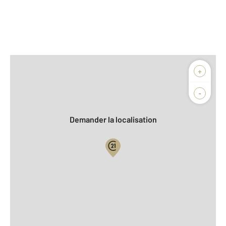
Afficher sur la carte :
+
Agence
-
Demander la localisation
Vue globale
2
Surface totale : 110 m
2
Surface habitable : 110 m
2
Surface terrain : 486 m
Nombre de pièces : 6
[Voir le détail]